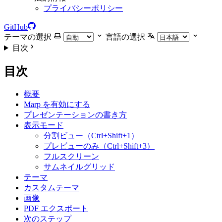
プライバシーポリシー
GitHub
テーマの選択
言語の選択
目次
目次
概要
Marp を有効にする
プレゼンテーションの書き方
表示モード
分割ビュー（Ctrl+Shift+1）
プレビューのみ（Ctrl+Shift+3）
フルスクリーン
サムネイルグリッド
テーマ
カスタムテーマ
画像
PDF エクスポート
次のステップ