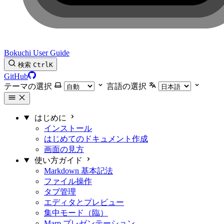
Bokuchi User Guide
検索
Ctrl
K
GitHub
テーマの選択
言語の選択
はじめに
インストール
はじめてのドキュメント作成
画面の見方
使い方ガイド
Markdown 基本記法
ファイル操作
タブ管理
エディタとプレビュー
集中モード（臨）
Marp プレゼンテーション