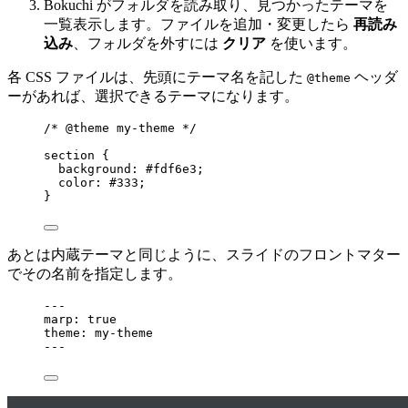
Bokuchi がフォルダを読み取り、見つかったテーマを
一覧表示します。ファイルを追加・変更したら
再読み
込み
、フォルダを外すには
クリア
を使います。
各 CSS ファイルは、先頭にテーマ名を記した
ヘッダ
@theme
ーがあれば、選択できるテーマになります。
/* @theme my-theme */
section
 {
background
: 
#
fdf6e3
;
color
: 
#
333
;
}
あとは内蔵テーマと同じように、スライドのフロントマター
でその名前を指定します。
---
marp
: 
true
theme
: 
my-theme
---