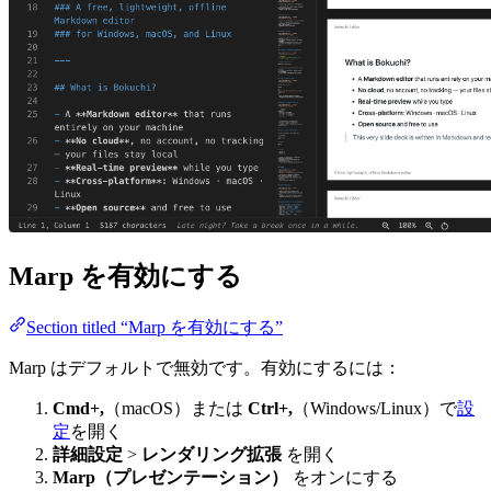
Marp を有効にする
Section titled “Marp を有効にする”
Marp はデフォルトで無効です。有効にするには：
Cmd+,
（macOS）または
Ctrl+,
（Windows/Linux）で
設
定
を開く
詳細設定
>
レンダリング拡張
を開く
Marp（プレゼンテーション）
をオンにする