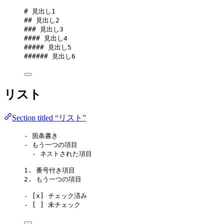
# 見出し1
## 見出し2
### 見出し3
#### 見出し4
##### 見出し5
###### 見出し6
リスト
Section titled “リスト”
-
 箇条書き
-
 もう一つの項目
-
 ネストされた項目
1.
 番号付き項目
2.
 もう一つの項目
-
 [
x
] チェック済み
-
 [ ] 未チェック