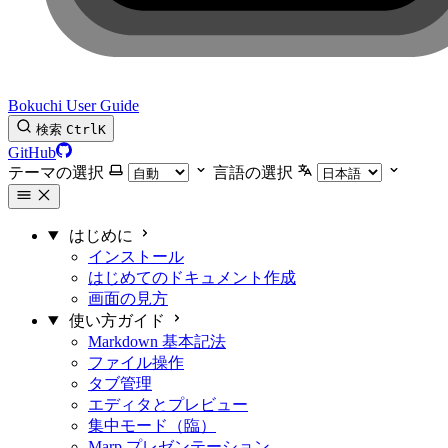
Bokuchi User Guide
検索
Ctrl
K
GitHub
テーマの選択
言語の選択
はじめに
インストール
はじめてのドキュメント作成
画面の見方
使い方ガイド
Markdown 基本記法
ファイル操作
タブ管理
エディタとプレビュー
集中モード（臨）
Marp プレゼンテーション