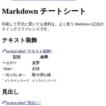
Markdown チートシート
印刷して手元に置いても便利な、よく使う Markdown 記法の
クイックリファレンスです。
テキスト装飾
Section titled “テキスト装飾”
記法
結果
太字
**太字**
斜体
*斜体*
取り消し線
~~取り消し線~~
`インラインコード`
インラインコード
見出し
Section titled “見出し”