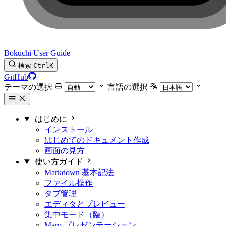
Bokuchi User Guide
検索
Ctrl
K
GitHub
テーマの選択
言語の選択
はじめに
インストール
はじめてのドキュメント作成
画面の見方
使い方ガイド
Markdown 基本記法
ファイル操作
タブ管理
エディタとプレビュー
集中モード（臨）
Marp プレゼンテーション