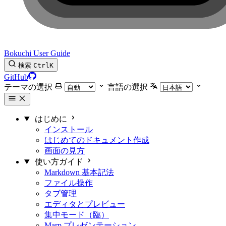
Bokuchi User Guide
検索
Ctrl
K
GitHub
テーマの選択
言語の選択
はじめに
インストール
はじめてのドキュメント作成
画面の見方
使い方ガイド
Markdown 基本記法
ファイル操作
タブ管理
エディタとプレビュー
集中モード（臨）
Marp プレゼンテーション