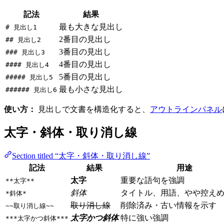
記法
結果
最も大きな見出し
# 見出し1
2番目の見出し
## 見出し2
3番目の見出し
### 見出し3
4番目の見出し
#### 見出し4
5番目の見出し
##### 見出し5
最も小さな見出し
###### 見出し6
使い方：
見出しで文書を構造化すると、
アウトラインパネル
太字・斜体・取り消し線
Section titled “太字・斜体・取り消し線”
記法
結果
用途
太字
重要な語句を強調
**太字**
斜体
タイトル、用語、やや控え
*斜体*
取り消し線
削除済み・古い情報を示す
~~取り消し線~~
太字かつ斜体
特に強い強調
***太字かつ斜体***