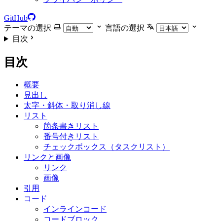
GitHub
テーマの選択
言語の選択
目次
目次
概要
見出し
太字・斜体・取り消し線
リスト
箇条書きリスト
番号付きリスト
チェックボックス（タスクリスト）
リンクと画像
リンク
画像
引用
コード
インラインコード
コードブロック