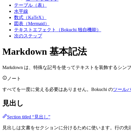
テーブル（表）
水平線
数式（KaTeX）
図表（Mermaid）
テキストエフェクト（Bokuchi 独自機能）
次のステップ
Markdown 基本記法
Markdown は、特殊な記号を使ってテキストを装飾する
ノート
すべてを一度に覚える必要はありません。Bokuchi の
ツール
見出し
Section titled “見出し”
見出しは文書をセクションに分けるために使います。行の先