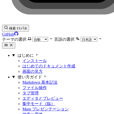
検索
Ctrl
K
GitHub
テーマの選択
言語の選択
はじめに
インストール
はじめてのドキュメント作成
画面の見方
使い方ガイド
Markdown 基本記法
ファイル操作
タブ管理
エディタとプレビュー
集中モード（臨）
Marp プレゼンテーション