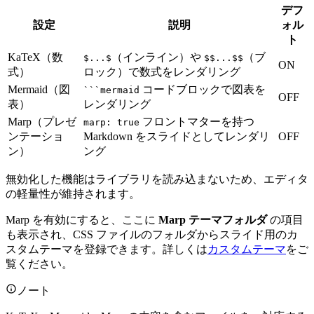
デフ
設定
説明
ォル
ト
KaTeX（数
（インライン）や
（ブ
$...$
$$...$$
ON
式）
ロック）で数式をレンダリング
Mermaid（図
コードブロックで図表を
```mermaid
OFF
表）
レンダリング
Marp（プレゼ
フロントマターを持つ
marp: true
ンテーショ
Markdown をスライドとしてレンダリ
OFF
ン）
ング
無効化した機能はライブラリを読み込まないため、エディタ
の軽量性が維持されます。
Marp を有効にすると、ここに
Marp テーマフォルダ
の項目
も表示され、CSS ファイルのフォルダからスライド用のカ
スタムテーマを登録できます。詳しくは
カスタムテーマ
をご
覧ください。
ノート