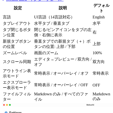
デフォル
設定
説明
ト
言語
UI言語（14言語対応）
English
タブレイアウト
水平タブ / 垂直タブ
水平
タブ閉じるボタ
閉じる/ピンアイコンをタブの左
右
ン位置
側・右側に表示
新規タブボタン
垂直タブでの新規タブ（＋）ボ
上部
の位置
タンの位置: 上部 / 下部
ズームレベル
画面のズーム
100%
エディタ→プレビュー / 双方向 /
スクロール同期
双方向
オフ
アウトライン表
常時表示 / オーバーレイ / オフ
常時表示
示モード
エクスプローラ
常時表示 / オーバーレイ / OFF
OFF
ー表示モード
ファイルフィル
Markdown のみ / すべてのファ
Markdown
のみ
ター
イル