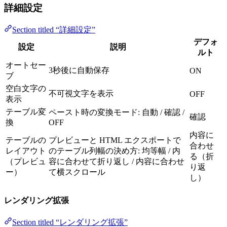
詳細設定
Section titled “詳細設定”
デフォ
設定
説明
ルト
オートセー
3秒後に自動保存
ON
ブ
空白文字の
不可視文字を表示
OFF
表示
テーブル変
ペースト時の変換モード: 自動 / 確認 /
確認
換
OFF
内容に
テーブルの
プレビューと HTML エクスポートで
合わせ
レイアウト
のテーブル列幅の決め方: 均等幅 / 内
る（折
（プレビュ
容に合わせて折り返し / 内容に合わせ
り返
ー）
て横スクロール
し）
レンダリング拡張
Section titled “レンダリング拡張”