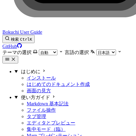
Bokuchi User Guide
検索
Ctrl
K
GitHub
テーマの選択
言語の選択
はじめに
インストール
はじめてのドキュメント作成
画面の見方
使い方ガイド
Markdown 基本記法
ファイル操作
タブ管理
エディタとプレビュー
集中モード（臨）
Marp プレゼンテーション